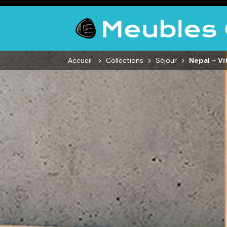
Accueil
Collections
Séjour
Nepal – Vi
SALON
SÉJOUR
CHAMBRE
Canapés droits,
Enfilades,
Dressings,
Salons d’angles
Tables, Chaises,
Armoires, Lit
& composables,
Meubles TV,
Chevets,
Fauteuils et
Meubles de
Commodes
canapés de
complément
relaxation,
Tables basses