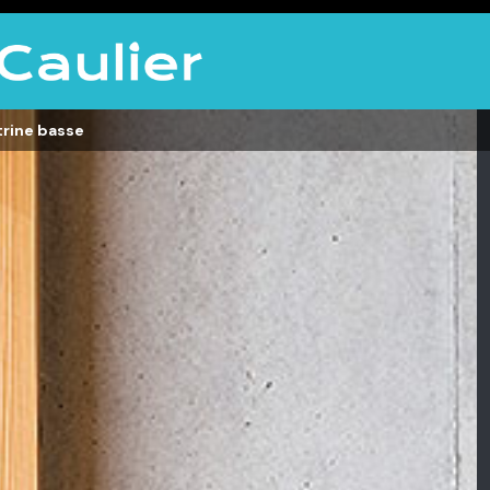
trine basse
LITERIE
DÉCO
Matelas,
Accessoires de
s,
Sommiers,
maison, Objets
Literies
déco,
électriques,
Luminaires,
Linge de maison
Déco murales