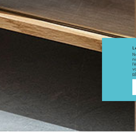
L
N
n
l
v
p