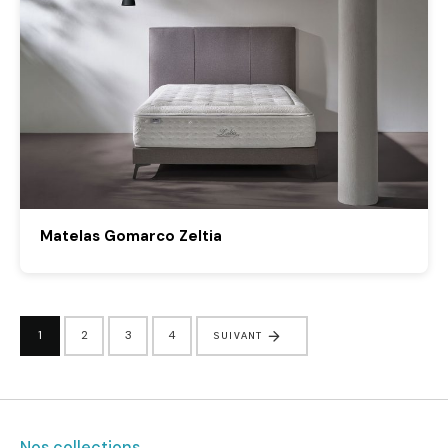
Matelas Gomarco Zeltia
1
2
3
4
SUIVANT
Nos collections