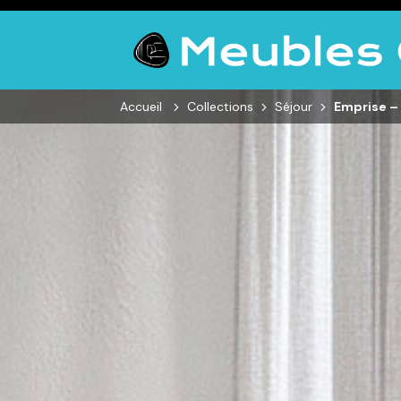
Accueil
Collections
Séjour
Emprise –
SALON
SÉJOUR
CHAMBRE
Canapés droits,
Enfilades,
Dressings,
Salons d’angles
Tables, Chaises,
Armoires, Lit
& composables,
Meubles TV,
Chevets,
Fauteuils et
Meubles de
Commodes
canapés de
complément
relaxation,
Tables basses