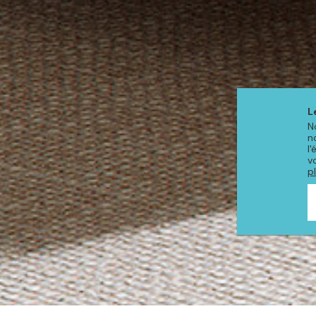
L
N
n
l
v
p