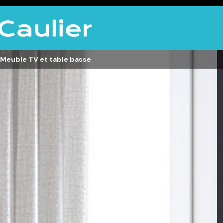
 Meuble TV et table basse
LITERIE
DÉCO
Matelas,
Accessoires de
s,
Sommiers,
maison, Objets
Literies
déco,
électriques,
Luminaires,
Linge de maison
Déco murales