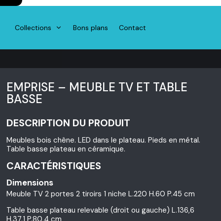
Collections
Bons plans
Contact
EMPRISE – MEUBLE TV ET TABLE
BASSE
DESCRIPTION DU PRODUIT
Meubles bois chêne. LED dans le plateau. Pieds en métal.
Table basse plateau en céramique.
CARACTÉRISTIQUES
Dimensions
Meuble TV 2 portes 2 tiroirs 1 niche L.220 H.60 P.45 cm
Table basse plateau relevable (droit ou gauche) L.136,6
H.37,1 P.80,4 cm